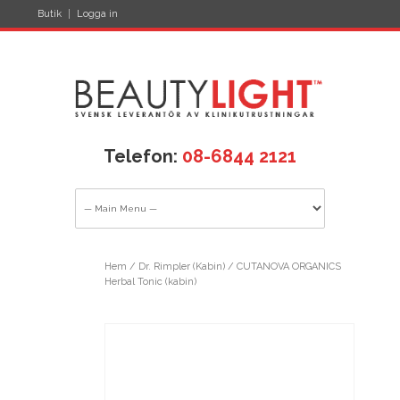
Butik
Logga in
Telefon:
08-6844 2121
Hem
/
Dr. Rimpler (Kabin)
/ CUTANOVA ORGANICS
Herbal Tonic (kabin)