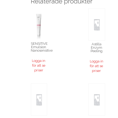
Relaterade produkter
SENSITIVE
Astilla
Emulsion
Enzym
Nanosensitive
Peeling
Logga in
Logga in
för att se
för att se
priser
priser