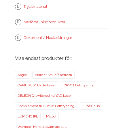
Tryckmaterial
Merförsäljningprodukter
Dokument / Nedladdningar
Visa endast produkter för:
Angie
Brilliant Smile™ re:fresh
CAPIUS 810 Diode Laser
CRYO2 Fettfrysning
DELEON Q-switched nd:YAG Laser
Komplement till CRYO2 Fettfrysning
Lucas Plus
LUMENO IPL
Micool
Warmex- Handuksvärmare 11 L