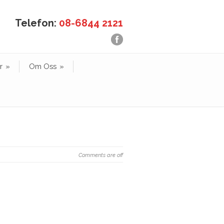
Telefon:
08-6844 2121
r
»
Om Oss
»
Comments are off