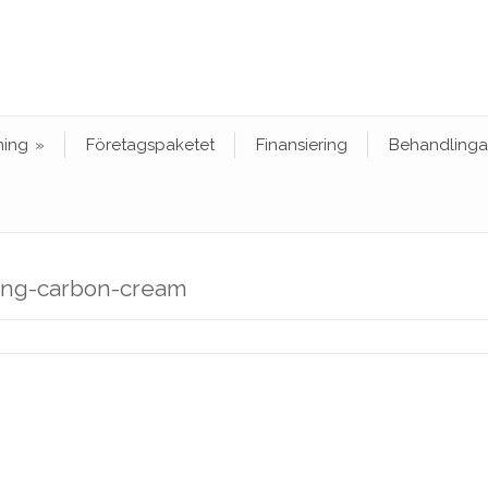
ning
»
Företagspaketet
Finansiering
Behandlinga
ling-carbon-cream