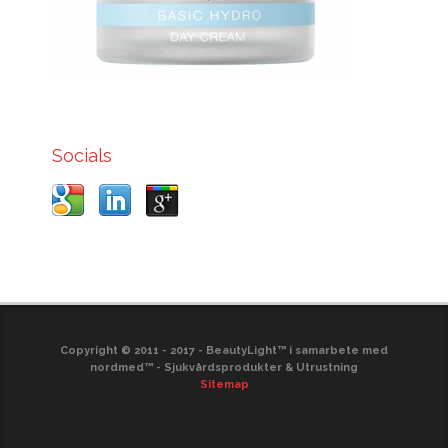
Socials
Copyright © 2011 - 2017 - BeautyLight™ i samarbete med
nordmed™ - Sjukvårdsprodukter & Utrustning
Sitemap