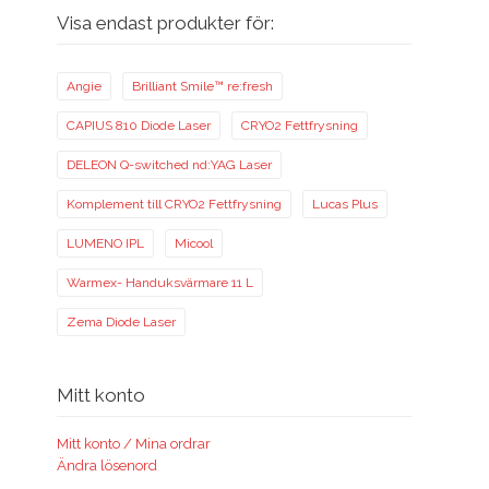
Visa endast produkter för:
Angie
Brilliant Smile™ re:fresh
CAPIUS 810 Diode Laser
CRYO2 Fettfrysning
DELEON Q-switched nd:YAG Laser
Komplement till CRYO2 Fettfrysning
Lucas Plus
LUMENO IPL
Micool
Warmex- Handuksvärmare 11 L
Zema Diode Laser
Mitt konto
Mitt konto / Mina ordrar
Ändra lösenord