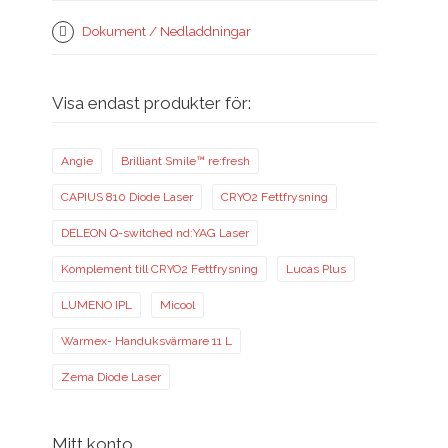
Dokument / Nedladdningar
Visa endast produkter för:
Angie
Brilliant Smile™ re:fresh
CAPIUS 810 Diode Laser
CRYO2 Fettfrysning
DELEON Q-switched nd:YAG Laser
Komplement till CRYO2 Fettfrysning
Lucas Plus
LUMENO IPL
Micool
Warmex- Handuksvärmare 11 L
Zema Diode Laser
Mitt konto