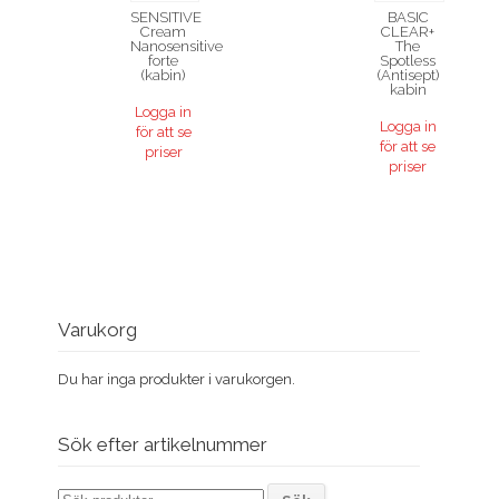
SENSITIVE
BASIC
Cream
CLEAR+
Nanosensitive
The
forte
Spotless
(kabin)
(Antisept)
kabin
Logga in
Logga in
för att se
för att se
priser
priser
Varukorg
Du har inga produkter i varukorgen.
Sök efter artikelnummer
Sök