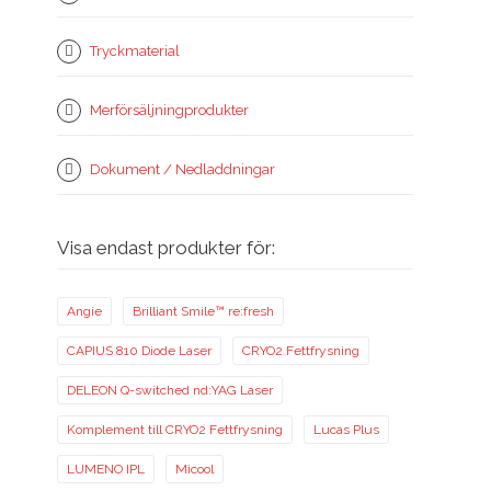
Tryckmaterial
Merförsäljningprodukter
Dokument / Nedladdningar
Visa endast produkter för:
Angie
Brilliant Smile™ re:fresh
CAPIUS 810 Diode Laser
CRYO2 Fettfrysning
DELEON Q-switched nd:YAG Laser
Komplement till CRYO2 Fettfrysning
Lucas Plus
LUMENO IPL
Micool