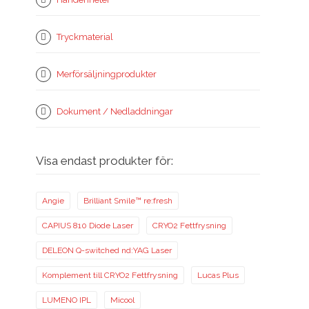
Tryckmaterial
Merförsäljningprodukter
Dokument / Nedladdningar
Visa endast produkter för:
Angie
Brilliant Smile™ re:fresh
CAPIUS 810 Diode Laser
CRYO2 Fettfrysning
DELEON Q-switched nd:YAG Laser
Komplement till CRYO2 Fettfrysning
Lucas Plus
LUMENO IPL
Micool