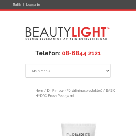
Butik
Logga in
Telefon:
08-6844 2121
Hem
/
Dr. Rimpler (Försäljningsprodukter)
/ BASIC
HYDRO Fresh Peel 50 ml