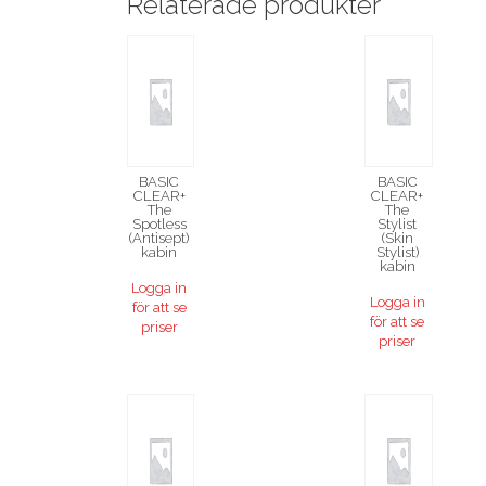
Relaterade produkter
BASIC
BASIC
CLEAR+
CLEAR+
The
The
Spotless
Stylist
(Antisept)
(Skin
kabin
Stylist)
kabin
Logga in
Logga in
för att se
för att se
priser
priser