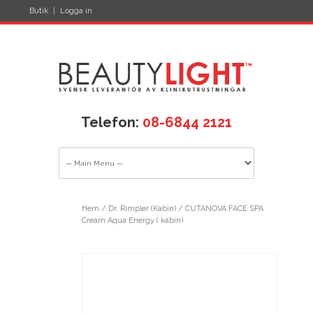
Butik
Logga in
Telefon:
08-6844 2121
Hem
/
Dr. Rimpler (Kabin)
/ CUTANOVA FACE SPA
Cream Aqua Energy ( kabin)