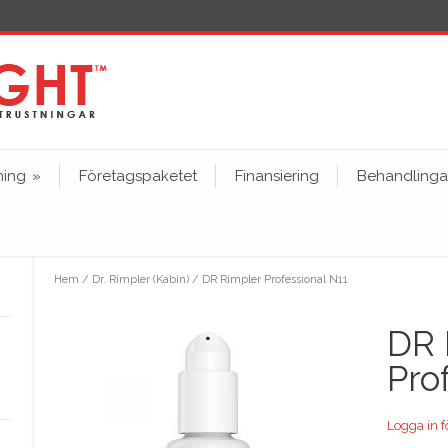
ning
»
Företagspaketet
Finansiering
Behandlinga
Hem
/
Dr. Rimpler (Kabin)
/ DR Rimpler Professional N11
DR 
Pro
Logga in fö