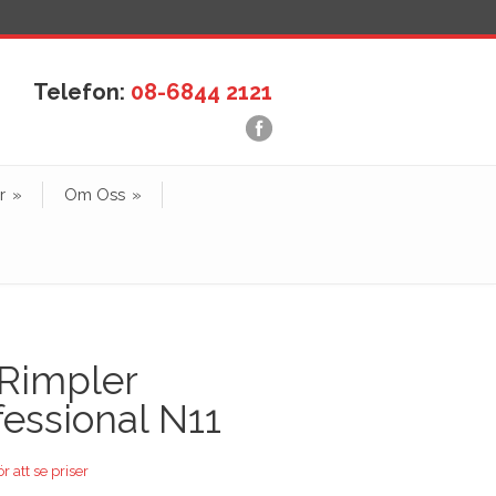
Telefon:
08-6844 2121
r
»
Om Oss
»
Rimpler
fessional N11
r att se priser