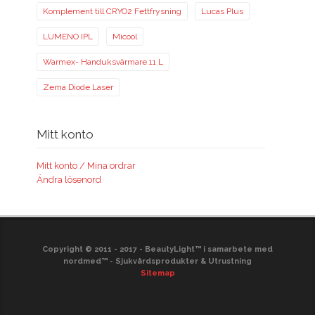
Komplement till CRYO2 Fettfrysning
Lucas Plus
LUMENO IPL
Micool
Warmex- Handuksvärmare 11 L
Zema Diode Laser
Mitt konto
Mitt konto / Mina ordrar
Ändra lösenord
Copyright © 2011 - 2017 - BeautyLight™ i samarbete med
nordmed™ - Sjukvårdsprodukter & Utrustning
Sitemap