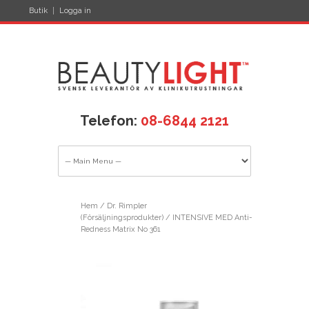
Butik
Logga in
Telefon:
08-6844 2121
Hem
/
Dr. Rimpler
(Försäljningsprodukter)
/ INTENSIVE MED Anti-
Redness Matrix No 361