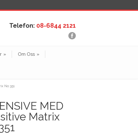
Telefon:
08-6844 2121
r
»
Om Oss
»
ix No 351
TENSIVE MED
sitive Matrix
351