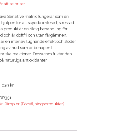
r att se priser
iva Sensitive matrix fungerar som en
 hjälpen för att skydda irriterad, stressad
 produkt är en riktig behandling för
d och är doftfri och utan färgämnen.
r en intensiv lugnande effekt och stöder
ing av hud som är benägen till
oriska reaktioner. Dessutom fuktar den
 på naturliga antioxidanter.
: 629 kr
DR351
r. Rimpler (Försäljningsprodukter)