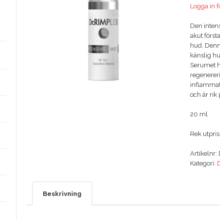
Logga in fö
Den intens
akut första
hud. Denna
känslig hu
Serumet ha
regenerer
inflammat
och är rik
20 ml
Rek utpris
Artikelnr:
Kategori:
D
Beskrivning