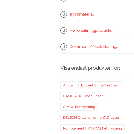
Tryckmaterial
Merförsäljningprodukter
Dokument / Nedladdningar
Visa endast produkter för:
Angie
Brilliant Smile™ re:fresh
CAPIUS 810 Diode Laser
CRYO2 Fettfrysning
DELEON Q-switched nd:YAG Laser
Komplement till CRYO2 Fettfrysning