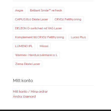
Angie
Brilliant Smile™ re:fresh
CAPIUS 810 Diode Laser
CRYO2 Fettfrysning
DELEON Q-switched nd:YAG Laser
Komplement till CRYO2 Fettfrysning
Lucas Plus
LUMENO IPL
Micool
Warmex- Handuksvärmare 11 L
Zema Diode Laser
Mitt konto
Mitt konto / Mina ordrar
Ändra lösenord