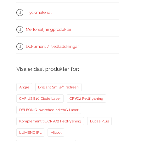
Tryckmaterial
Merförsäljningprodukter
Dokument / Nedladdningar
Visa endast produkter för:
Angie
Brilliant Smile™ re:fresh
CAPIUS 810 Diode Laser
CRYO2 Fettfrysning
DELEON Q-switched nd:YAG Laser
Komplement till CRYO2 Fettfrysning
Lucas Plus
LUMENO IPL
Micool