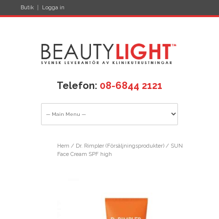
Butik
Logga in
Telefon:
08-6844 2121
Hem
/
Dr. Rimpler (Försäljningsprodukter)
/ SUN
Face Cream SPF high