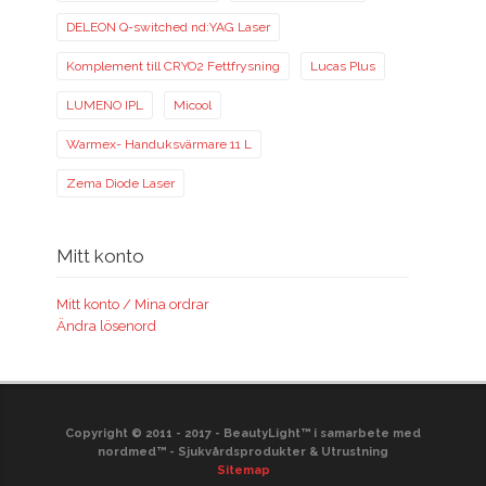
DELEON Q-switched nd:YAG Laser
Komplement till CRYO2 Fettfrysning
Lucas Plus
LUMENO IPL
Micool
Warmex- Handuksvärmare 11 L
Zema Diode Laser
Mitt konto
Mitt konto / Mina ordrar
Ändra lösenord
Copyright © 2011 - 2017 - BeautyLight™ i samarbete med
nordmed™ - Sjukvårdsprodukter & Utrustning
Sitemap