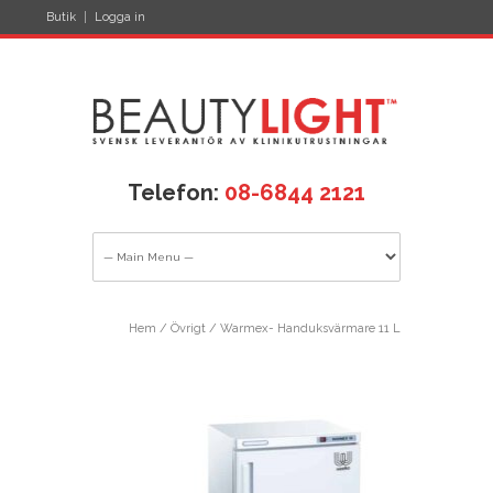
Butik
Logga in
Telefon:
08-6844 2121
Hem
/
Övrigt
/ Warmex- Handuksvärmare 11 L